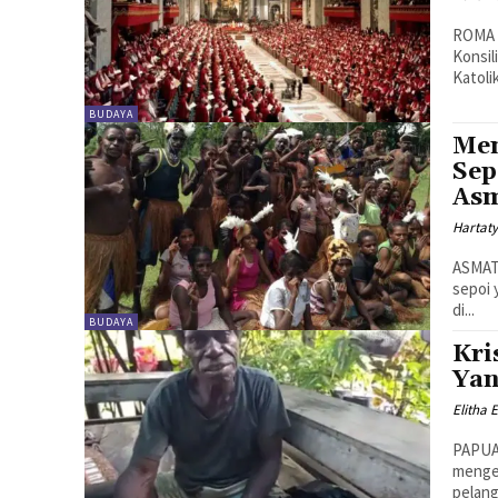
ROMA -
Konsil
Katolik
BUDAYA
Men
Sep
Asm
Hartat
ASMAT 
sepoi 
di...
BUDAYA
Kri
Yan
Elitha 
PAPUA 
menger
pelan