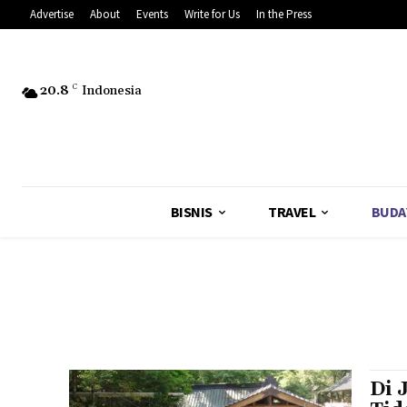
Advertise
About
Events
Write for Us
In the Press
20.8
C
Indonesia
BISNIS
TRAVEL
BUDA
Di 