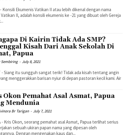
 Konsili Ekumenis Vatikan II atau lebih dikenal dengan nama
i Vatikan II, adalah konsili ekumenis ke -21 yang dibuat oleh Gereja
...
gapa Di Kairin Tidak Ada SMP?
enggal Kisah Dari Anak Sekolah Di
at, Papua
y Sembiring
-
July 8, 2021
- Siang itu sungguh sangat terik! Tidak ada kisah tentang angin
yang menggerakkan barisan nyiur di depan pastoran kecil kami. Air
s Okon Pemahat Asal Asmat, Papua
g Mendunia
Evinora Br Tarigan
-
July 7, 2021
- Kris Okon, seorang pemahat asal Asmat, Papua terlihat serius
jakan sebuah ukiran papan nama yang dipesan oleh
ggannya. Dengan mengenakan kaus dan...