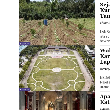
Sej
Kun
Tan
Elitha 
LAMBAR
jalan d
hewan 
BUDAYA
Wal
Kar
Lap
Hartat
MEDAN 
Majeli
utama 
BUDAYA
Apa
Kat
Martin 