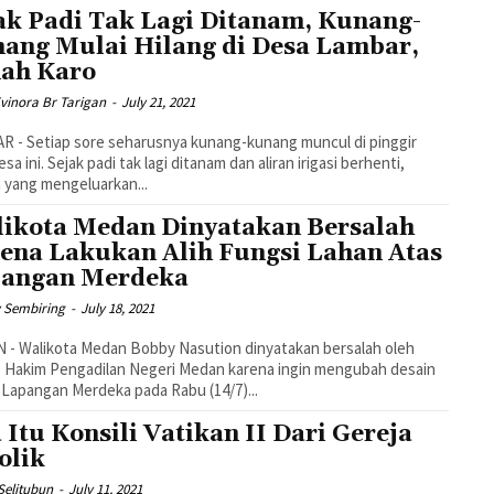
ak Padi Tak Lagi Ditanam, Kunang-
ang Mulai Hilang di Desa Lambar,
ah Karo
Evinora Br Tarigan
-
July 21, 2021
 - Setiap sore seharusnya kunang-kunang muncul di pinggir
esa ini. Sejak padi tak lagi ditanam dan aliran irigasi berhenti,
yang mengeluarkan...
ikota Medan Dinyatakan Bersalah
ena Lakukan Alih Fungsi Lahan Atas
angan Merdeka
y Sembiring
-
July 18, 2021
- Walikota Medan Bobby Nasution dinyatakan bersalah oleh
s Hakim Pengadilan Negeri Medan karena ingin mengubah desain
Lapangan Merdeka pada Rabu (14/7)...
 Itu Konsili Vatikan II Dari Gereja
olik
Selitubun
-
July 11, 2021