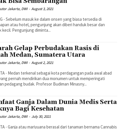
ak Bisa Sembarangan
utor Jakarta, DWI
-
August 3, 2021
 - Sebelum masuk ke dalam onsen yang biasa tersedia di
apan atau hotel, pengunjung akan diberi handuk besar dan
 kecil. Pengunjung diminta...
arah Gelap Perbudakan Rasis di
ah Medan, Sumatera Utara
utor Jakarta, DWI
-
August 2, 2021
A - Medan terkenal sebagai kota perdagangan pada awal abad
 yang pernah mendirikan dua monumen untuk memperingati
an pedagang budak. Profesor Budiman Minasny...
faat Ganja Dalam Dunia Medis Serta
knya Bagi Kesehatan
utor Jakarta, DWI
-
July 30, 2021
A - Ganja atau mariyuana berasal dari tanaman bernama Cannabis