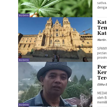
sativa
dengan
BUDAYA
Kat
Tem
Kat
Martin 
SPANYO
peziar
provin
BUDAYA
Por
Ker
Ter
Elitha 
MEDAN 
oleh B
memilik
BUDAYA