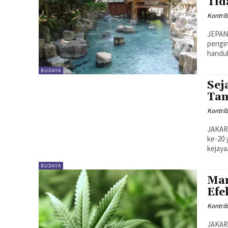
Tid
Kontrib
JEPANG
pengin
handuk
BUDAYA
Sej
Tan
Kontrib
JAKART
ke-20
kejaya
BUDAYA
Man
Efe
Kontrib
JAKART