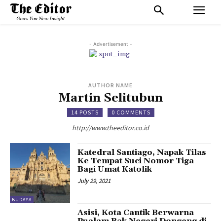
- Advertisement -
AUTHOR NAME
Martin Selitubun
14 POSTS
0 COMMENTS
http://www.theeditor.co.id
Katedral Santiago, Napak Tilas
Ke Tempat Suci Nomor Tiga
Bagi Umat Katolik
July 29, 2021
BUDAYA
Asisi, Kota Cantik Berwarna
Pualam Bak Negeri Dongeng di