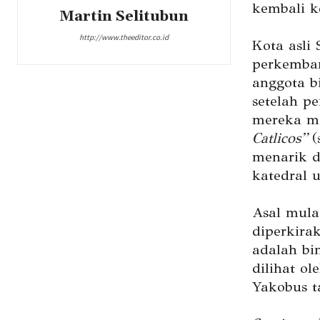
kembali k
Martin Selitubun
http://www.theeditor.co.id
Kota asli 
perkemban
anggota b
setelah p
mereka me
Catlicos”
(
menarik d
katedral 
Asal mula
diperkira
adalah bi
dilihat ol
Yakobus t