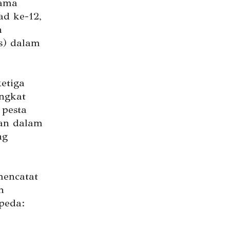
tama
d ke-12,
n
s) dalam
etiga
ingkat
 pesta
kan dalam
ng
mencatat
h
peda: