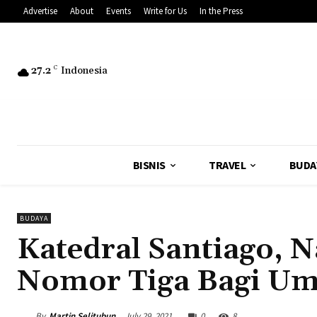
Advertise
About
Events
Write for Us
In the Press
27.2
C
Indonesia
BISNIS
TRAVEL
BUDA
BUDAYA
Katedral Santiago, N
Nomor Tiga Bagi Um
By
Martin Selitubun
July 29, 2021
0
8