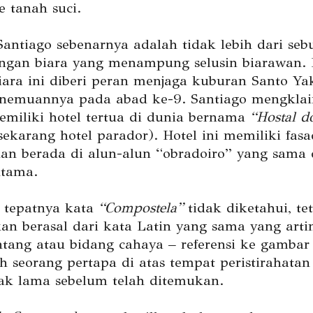
e tanah suci.
Santiago sebenarnya adalah tidak lebih dari seb
gan biara yang menampung selusin biarawan. 
iara ini diberi peran menjaga kuburan Santo Ya
enemuannya pada abad ke-9. Santiago mengkla
miliki hotel tertua di dunia bernama
“Hostal d
sekarang hotel parador). Hotel ini memiliki fas
an berada di alun-alun “obradoiro” yang sama
utama.
 tepatnya kata
“Compostela”
tidak diketahui, te
kan berasal dari kata Latin yang sama yang arti
ntang atau bidang cahaya – referensi ke gambar
eh seorang pertapa di atas tempat peristirahatan
ak lama sebelum telah ditemukan.