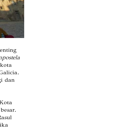
enting
postela
ukota
alicia.
gi dan
 Kota
besar.
Rasul
ika