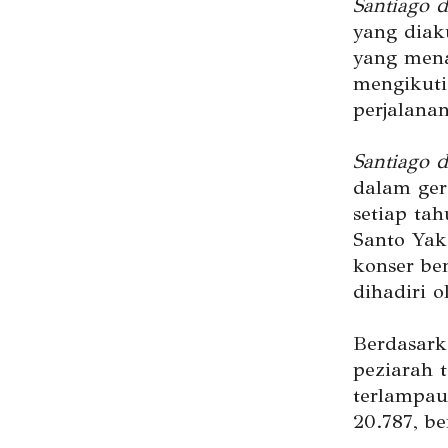
Santiago 
yang diak
yang mena
mengikuti
perjalanan
Santiago 
dalam ger
setiap ta
Santo Yak
konser be
dihadiri o
Berdasark
peziarah 
terlampau
20.787, b