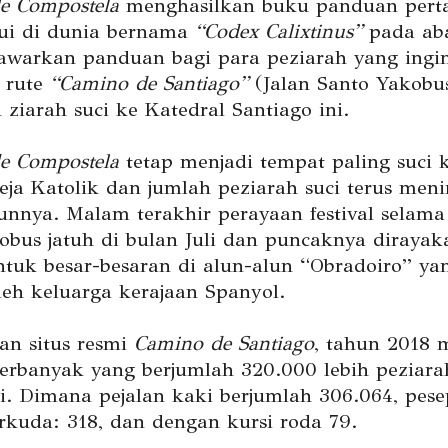
de Compostela
menghasilkan buku panduan per
ui di dunia bernama
“Codex Calixtinus”
pada aba
warkan panduan bagi para peziarah yang ingi
 rute
“Camino de Santiago”
(Jalan Santo Yakobu
 ziarah suci ke Katedral Santiago ini.
de Compostela
tetap menjadi tempat paling suci k
eja Katolik dan jumlah peziarah suci terus men
hunnya. Malam terakhir perayaan festival selama
obus jatuh di bulan Juli dan puncaknya diraya
ntuk besar-besaran di alun-alun “Obradoiro” ya
leh keluarga kerajaan Spanyol.
an situs resmi
Camino de Santiago
, tahun 2018 
terbanyak yang berjumlah 320.000 lebih peziara
i. Dimana pejalan kaki berjumlah 306.064, pese
erkuda: 318, dan dengan kursi roda 79.