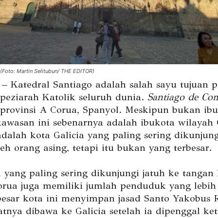
 (Foto: Martin Selitubun/ THE EDITOR)
 Katedral Santiago adalah salah sayu tujuan p
 peziarah Katolik seluruh dunia.
Santiago de Com
 provinsi A Corua, Spanyol. Meskipun bukan ib
kawasan ini sebenarnya adalah ibukota wilayah G
adalah kota Galicia yang paling sering dikunjun
eh orang asing, tetapi itu bukan yang terbesar.
a yang paling sering dikunjungi jatuh ke tangan
orua juga memiliki jumlah penduduk yang lebih 
besar kota ini menyimpan jasad Santo Yakobus 
tnya dibawa ke Galicia setelah ia dipenggal ket