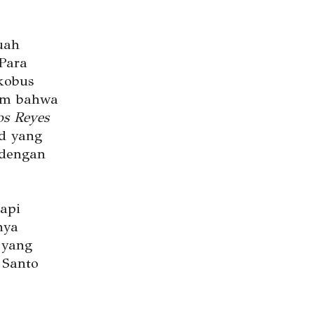
uah
Para
kobus
im bahwa
os Reyes
ad yang
 dengan
tapi
nya
 yang
 Santo