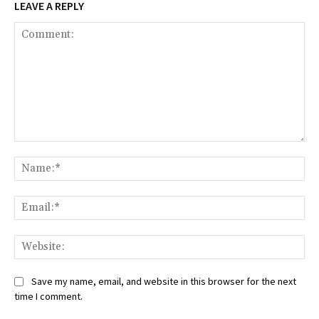
LEAVE A REPLY
Comment:
Na
Ema
Web
Save my name, email, and website in this browser for the next
time I comment.