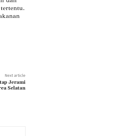
an dan
ertentu.
makanan
Next article
tap Jerami
rea Selatan