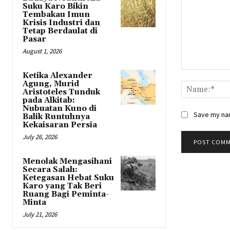
Suku Karo Bikin
Tembakau Imun
Krisis Industri dan
Tetap Berdaulat di
Pasar
August 1, 2026
Comment:
Ketika Alexander
Agung, Murid
Aristoteles Tunduk
pada Alkitab:
Nubuatan Kuno di
Save my nam
Balik Runtuhnya
Kekaisaran Persia
July 26, 2026
Menolak Mengasihani
Secara Salah:
Ketegasan Hebat Suku
Karo yang Tak Beri
Ruang Bagi Peminta-
Minta
July 21, 2026