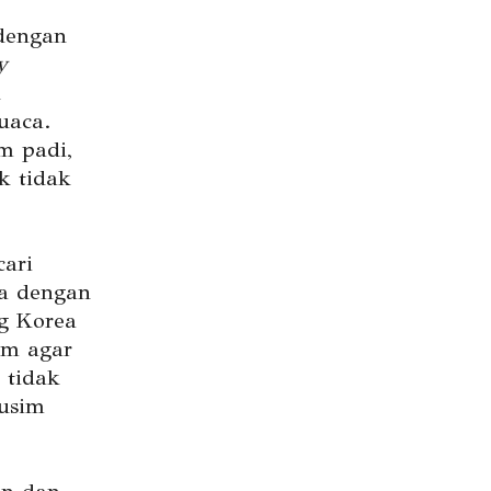
 dengan
y
n
uaca.
m padi,
k tidak
ari
a dengan
ng Korea
im agar
 tidak
usim