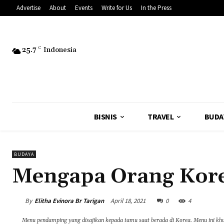
Advertise
About
Events
Write for Us
In the Press
25.7
C
Indonesia
BISNIS
TRAVEL
BUDA
BUDAYA
Mengapa Orang Kor
By
Elitha Evinora Br Tarigan
April 18, 2021
0
4
Menu pendamping yang disajikan kepada tamu saat berada di Korea. Menu ini khus