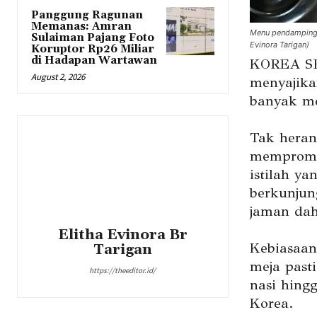
Panggung Ragunan
Memanas: Amran
Menu pendamping y
Sulaiman Pajang Foto
Evinora Tarigan)
Koruptor Rp26 Miliar
di Hadapan Wartawan
KOREA SE
August 2, 2026
menyajik
banyak me
Tak heran
mempromo
istilah y
berkunjun
jaman dah
Elitha Evinora Br
Kebiasaan
Tarigan
meja past
https://theeditor.id/
nasi hing
Korea.