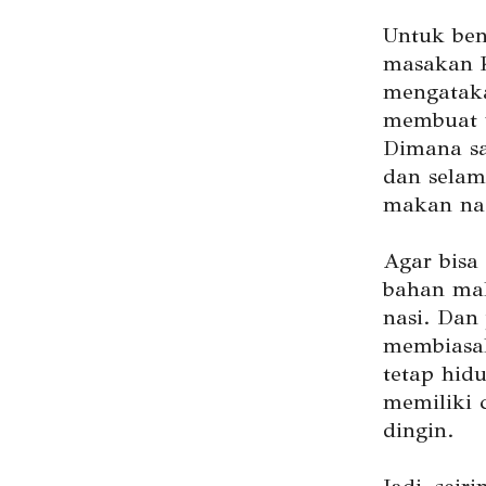
Untuk ben
masakan K
mengataka
membuat w
Dimana sa
dan selam
makan nas
Agar bisa
bahan ma
nasi. Dan
membiasak
tetap hid
memiliki
dingin.