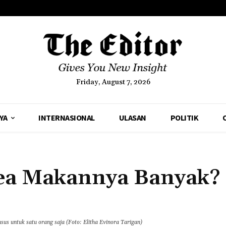
Friday, August 7, 2026
YA
INTERNASIONAL
ULASAN
POLITIK
ea Makannya Banyak?
us untuk satu orang saja (Foto: Elitha Evinora Tarigan)