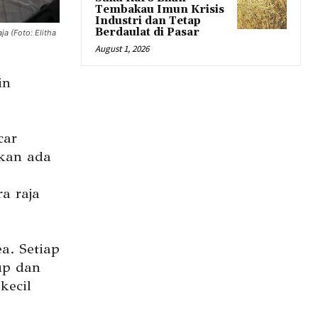
Tembakau Imun Krisis
Industri dan Tetap
Berdaulat di Pasar
a (Foto: Elitha
August 1, 2026
in
car
kan ada
a raja
a. Setiap
up dan
kecil