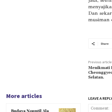
Jadi, sei
menyajika
Dan sekar
musiman d
Share
Previous article
Menikmati 
Cheonggyec
Selatan.
More articles
LEAVE A REPL
Budaya Nountil Ala