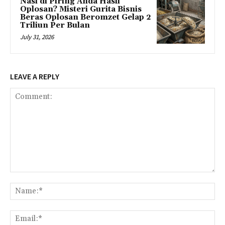
Nasi di Piring Anda Hasil
Oplosan? Misteri Gurita Bisnis
Beras Oplosan Beromzet Gelap 2
Triliun Per Bulan
July 31, 2026
LEAVE A REPLY
Comment:
Na
Ema