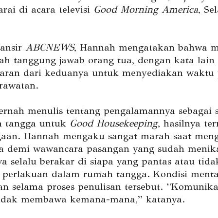
rai di acara televisi
Good Morning America
, Se
lansir
ABCNEWS
, Hannah mengatakan bahwa 
ah tanggung jawab orang tua, dengan kata lain
aran dari keduanya untuk menyediakan waktu
rawatan.
rnah menulis tentang pengalamannya sebagai 
h tangga untuk
Good Housekeeping
, hasilnya te
gaan. Hannah mengaku sangat marah saat men
a demi wawancara pasangan yang sudah menik
a selalu berakar di siapa yang pantas atau tida
perlakuan dalam rumah tangga. Kondisi ment
han selama proses penulisan tersebut. “Komunika
tidak membawa kemana-mana,” katanya.