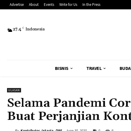
Advertise
About
Events
Write for Us
In the Press
27.4
C
Indonesia
BISNIS
TRAVEL
BUDA
ULASAN
Selama Pandemi Cor
Buat Perjanjian Ko
By
Kontributor Jakarta, DWI
June 30, 2020
0
9