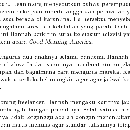
rbaru Leanln.org menyebutkan bahwa perempua
eban pekerjaan rumah tangga dan perawatan y
at saat berada di karantina. Hal tersebut menye
ngalami stres dan kelelahan yang parah. Oleh
 ini Hannah berkirim surat ke stasiun televisi y
kan acara
Good Morning America.
engurus dua anaknya selama pandemi, Hannah
an bahwa Ia dan suaminya membuat aturan jela
apan dan bagaimana cara mengurus mereka. K
waktu se-fleksibel mungkin agar agar jadwal ker
.
eorang freelancer, Hannah mengaku karirnya jau
timbang hubungan pribadinya. Salah satu cara a
nya tidak terganggu adalah dengan menentuka
pan harus menulis agar standar tulisannya tetap