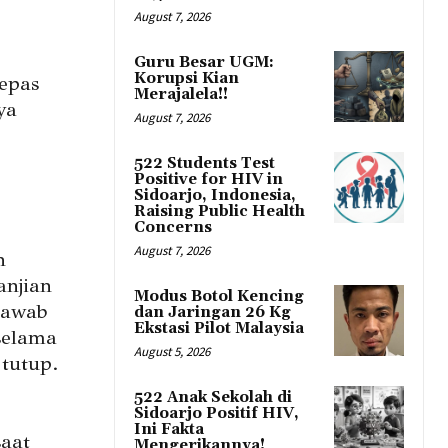
August 7, 2026
Guru Besar UGM:
Korupsi Kian
epas
Merajalela!!
ya
August 7, 2026
522 Students Test
Positive for HIV in
Sidoarjo, Indonesia,
Raising Public Health
Concerns
August 7, 2026
n
anjian
Modus Botol Kencing
jawab
dan Jaringan 26 Kg
Ekstasi Pilot Malaysia
selama
August 5, 2026
tutup.
522 Anak Sekolah di
Sidoarjo Positif HIV,
Ini Fakta
saat
Mengerikannya!