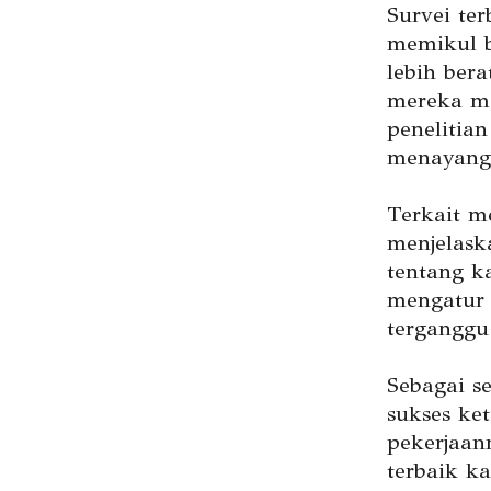
Survei te
memikul b
lebih ber
mereka me
penelitian
menayang
Terkait m
menjelask
tentang k
mengatur 
terganggu
Sebagai s
sukses ke
pekerjaan
terbaik ka