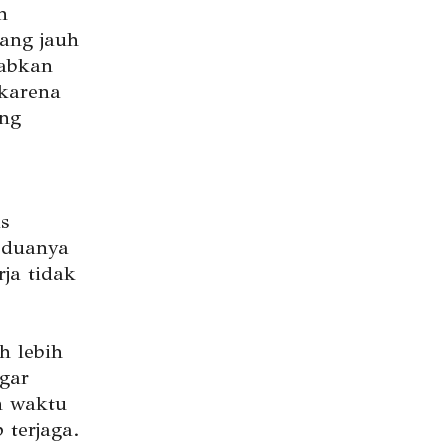
n
ang jauh
babkan
 karena
ang
s
eduanya
ja tidak
h lebih
gar
n waktu
 terjaga.