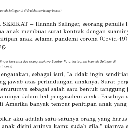
nnah Selinger di @druishamericanprincess)
ERIKAT – Hannah Selinger, seorang penulis l
a anak membuat surat kontrak dengan suamin
enitipan anak selama pandemi corona (Covid-19)
ng.
linger bersama dua orang anaknya Sumber Foto: Instagram Hannah Selinger di
rincess)
gatakan, sebagai istri, Ia tidak ingin sendiria
ng jawab atas perlindungan anaknya. Surat perj
menurutnya sebagai salah satu bentuk tanggung 
aminya dalam hal pengasuhan anak. Pasalnya 
i Amerika banyak tempat penitipan anak yang 
pikir aku adalah satu-satunya orang yang harus
anak disini artinya kamu sudah gila,” ujarnya 