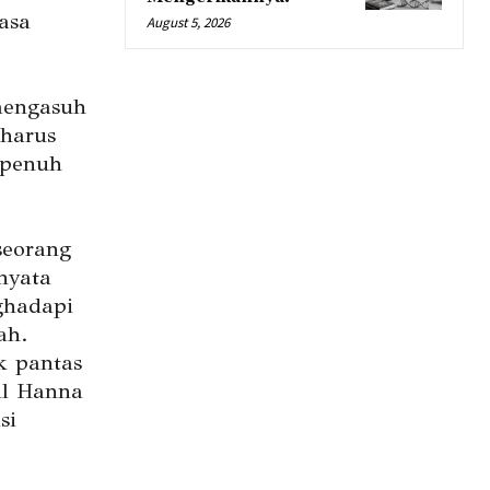
lasa
August 5, 2026
mengasuh
 harus
 penuh
seorang
rnyata
ghadapi
ah.
k pantas
al Hanna
si