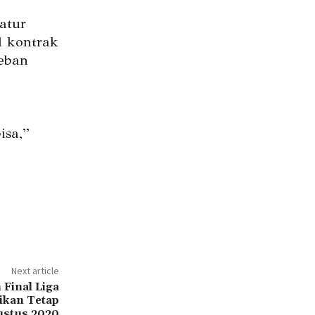
atur
l kontrak
beban
isa,”
Next article
Final Liga
ikan Tetap
ustus 2020