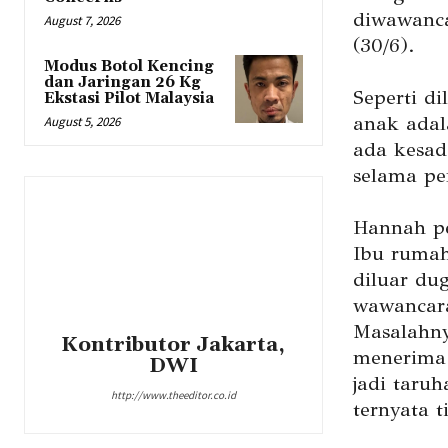
diwawanca
August 7, 2026
(30/6).
Modus Botol Kencing
dan Jaringan 26 Kg
Seperti di
Ekstasi Pilot Malaysia
anak adal
August 5, 2026
ada kesad
selama pe
Hannah pe
Ibu ruma
diluar du
wawancar
Masalahny
Kontributor Jakarta,
menerima 
DWI
jadi taru
http://www.theeditor.co.id
ternyata 