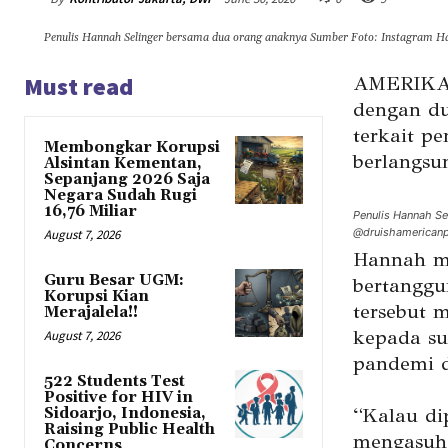
Penulis Hannah Selinger bersama dua orang anaknya Sumber Foto: Instagram Ha
Must read
AMERIKA S
dengan du
terkait p
Membongkar Korupsi
berlangsu
Alsintan Kementan,
Sepanjang 2026 Saja
Negara Sudah Rugi
16,76 Miliar
Penulis Hannah Se
@druishamericanp
August 7, 2026
Hannah men
Guru Besar UGM:
bertanggu
Korupsi Kian
tersebut 
Merajalela!!
kepada su
August 7, 2026
pandemi d
522 Students Test
Positive for HIV in
“Kalau di
Sidoarjo, Indonesia,
Raising Public Health
mengasuh 
Concerns