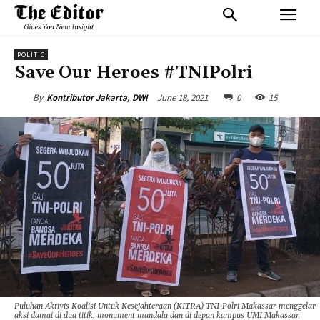
POLITIC
Save Our Heroes #TNIPolri
June 18, 2021
0
15
By
Kontributor Jakarta, DWI
Puluhan Aktivis Koalisi Untuk Kesejahteraan (KITRA) TNI-Polri Makassar menggelar
aksi damai di dua titik, monument mandala dan di depan kampus UMI Makassar