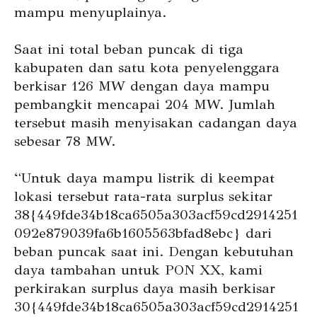
mampu menyuplainya.
Saat ini total beban puncak di tiga
kabupaten dan satu kota penyelenggara
berkisar 126 MW dengan daya mampu
pembangkit mencapai 204 MW. Jumlah
tersebut masih menyisakan cadangan daya
sebesar 78 MW.
“Untuk daya mampu listrik di keempat
lokasi tersebut rata-rata surplus sekitar
38{449fde34b18ca6505a303acf59cd2914251
092e879039fa6b1605563bfad8ebc} dari
beban puncak saat ini. Dengan kebutuhan
daya tambahan untuk PON XX, kami
perkirakan surplus daya masih berkisar
30{449fde34b18ca6505a303acf59cd2914251