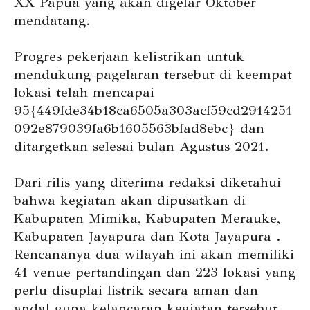
XX Papua yang akan digelar Oktober
mendatang.
Progres pekerjaan kelistrikan untuk
mendukung pagelaran tersebut di keempat
lokasi telah mencapai
95{449fde34b18ca6505a303acf59cd2914251
092e879039fa6b1605563bfad8ebc} dan
ditargetkan selesai bulan Agustus 2021.
Dari rilis yang diterima redaksi diketahui
bahwa kegiatan akan dipusatkan di
Kabupaten Mimika, Kabupaten Merauke,
Kabupaten Jayapura dan Kota Jayapura .
Rencananya dua wilayah ini akan memiliki
41 venue pertandingan dan 223 lokasi yang
perlu disuplai listrik secara aman dan
andal guna kelancaran kegiatan tersebut.