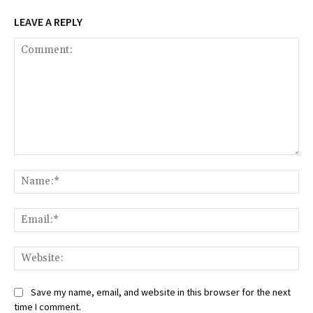
LEAVE A REPLY
Comment:
Na
Ema
Web
Save my name, email, and website in this browser for the next
time I comment.