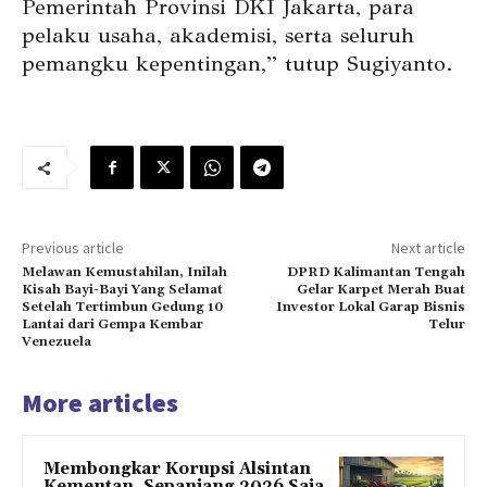
Pemerintah Provinsi DKI Jakarta, para
pelaku usaha, akademisi, serta seluruh
pemangku kepentingan,” tutup Sugiyanto.
Previous article
Next article
Melawan Kemustahilan, Inilah
DPRD Kalimantan Tengah
Kisah Bayi-Bayi Yang Selamat
Gelar Karpet Merah Buat
Setelah Tertimbun Gedung 10
Investor Lokal Garap Bisnis
Lantai dari Gempa Kembar
Telur
Venezuela
More articles
Membongkar Korupsi Alsintan
Kementan, Sepanjang 2026 Saja