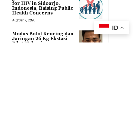
for HIV in Sidoarjo,
Indonesia, Raising Public
Health Concerns
August 7, 2026
ID
Modus Botol Kencing dan
Jaringan 26 Kg Ekstasi
Pilot Malaysia
August 5, 2026
522 Anak Sekolah di
Sidoarjo Positif HIV, Ini
Fakta Mengerikannya!
August 5, 2026
© theeditor.id @2021