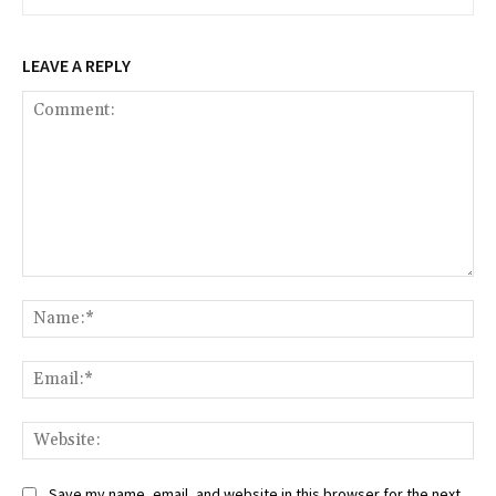
LEAVE A REPLY
Comment:
Na
Ema
Web
Save my name, email, and website in this browser for the next