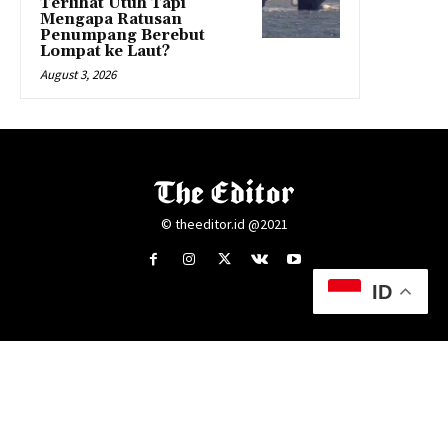
Terlihat Utuh Tapi
Mengapa Ratusan
Penumpang Berebut
Lompat ke Laut?
August 3, 2026
© theeditor.id @2021
ID