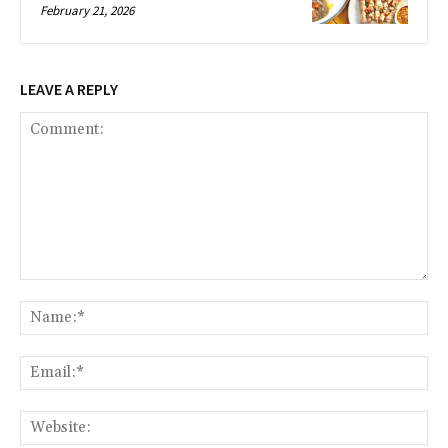
February 21, 2026
LEAVE A REPLY
Comment:
Na
Ema
Web