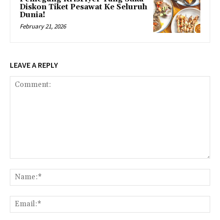
Diskon Tiket Pesawat Ke Seluruh
Dunia!
February 21, 2026
LEAVE A REPLY
Comment:
Na
Ema