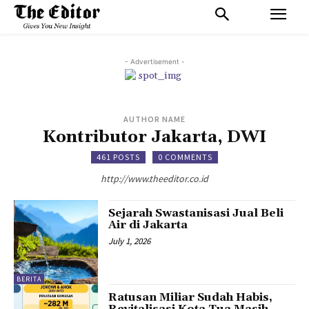
- Advertisement -
AUTHOR NAME
Kontributor Jakarta, DWI
461 POSTS
0 COMMENTS
http://www.theeditor.co.id
Sejarah Swastanisasi Jual Beli
Air di Jakarta
July 1, 2026
BERITA
Ratusan Miliar Sudah Habis,
Revitalisasi Kota Tua Masih