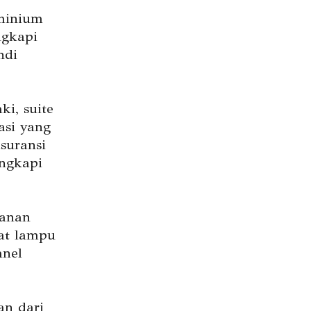
minium
ngkapi
ndi
i, suite
asi yang
suransi
engkapi
yanan
pat lampu
anel
an dari