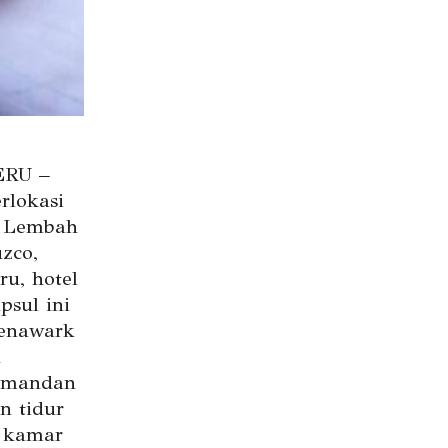
ERU –
rlokasi
 Lembah
zco,
ru, hotel
psul ini
enawark
n
emandan
n tidur
 kamar