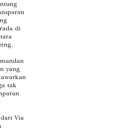
ntung
ansparan
ng
rada di
tara
bing.
emandan
n yang
tawarkan
ga tak
amparan
dari Via
n