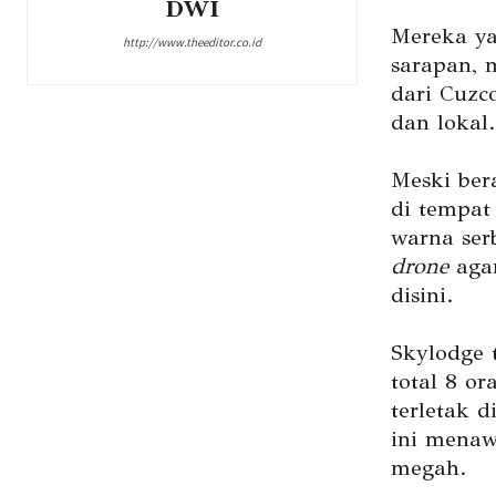
DWI
Mereka ya
http://www.theeditor.co.id
sarapan,
dari Cuzc
dan lokal.
Meski ber
di tempat 
warna ser
drone
agar
disini.
Skylodge t
total 8 o
terletak 
ini menaw
megah.