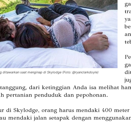
ga
tr
ya
be
an
te
P
ga
di
 ditawarkan saat menginap di Skylodge (Foto: @ryanclarkdoyle)
ju
tanggung, dari ketinggian Anda isa melihat h
ah pertanian penduduk dan pepohonan.
ur di Skylodge, orang harus mendaki 400 meter 
tau mendaki jalan setapak dengan menggunaka