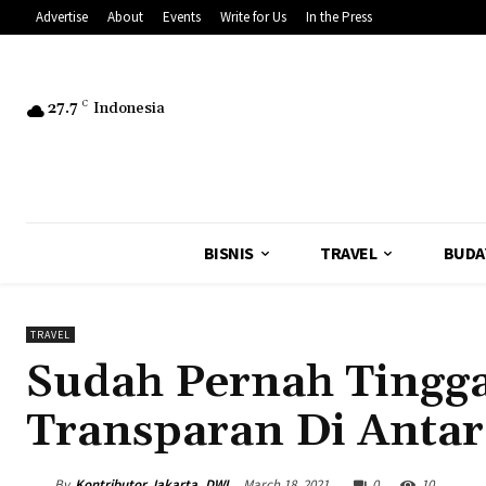
Advertise
About
Events
Write for Us
In the Press
27.7
C
Indonesia
BISNIS
TRAVEL
BUDA
TRAVEL
Sudah Pernah Tingga
Transparan Di Antar
By
Kontributor Jakarta, DWI
March 18, 2021
0
10