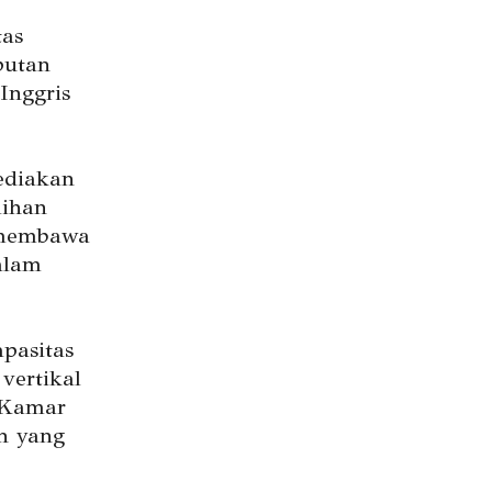
tas
putan
Inggris
ediakan
lihan
 membawa
alam
apasitas
vertikal
 Kamar
h yang