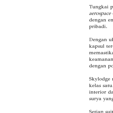
Tungkai p
aerospace
dengan em
pribadi.
Dengan uk
kapsul ter
memastika
keamanan 
dengan po
Skylodge 
kelas satu
interior 
surya yan
Setiap su