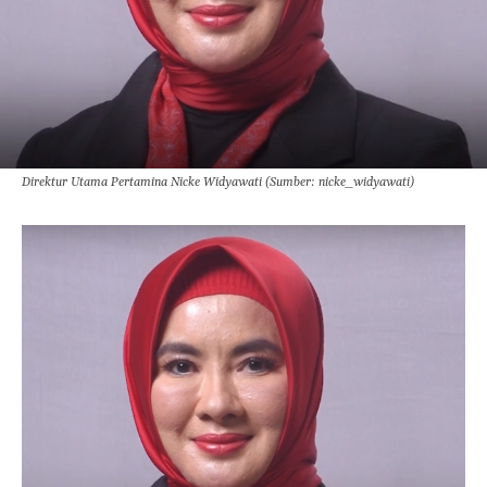
Direktur Utama Pertamina Nicke Widyawati (Sumber: nicke_widyawati)