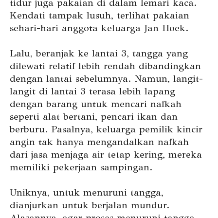
tidur juga pakaian di dalam lemari kaca.
Kendati tampak lusuh, terlihat pakaian
sehari-hari anggota keluarga Jan Hoek.
Lalu, beranjak ke lantai 3, tangga yang
dilewati relatif lebih rendah dibandingkan
dengan lantai sebelumnya. Namun, langit-
langit di lantai 3 terasa lebih lapang
dengan barang untuk mencari nafkah
seperti alat bertani, pencari ikan dan
berburu. Pasalnya, keluarga pemilik kincir
angin tak hanya mengandalkan nafkah
dari jasa menjaga air tetap kering, mereka
memiliki pekerjaan sampingan.
Uniknya, untuk menuruni tangga,
dianjurkan untuk berjalan mundur.
Alasannya, agar proses menuruni tangga