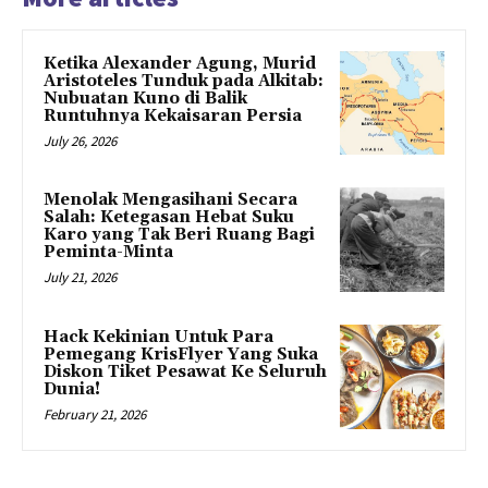
Ketika Alexander Agung, Murid
Aristoteles Tunduk pada Alkitab:
Nubuatan Kuno di Balik
Runtuhnya Kekaisaran Persia
July 26, 2026
Menolak Mengasihani Secara
Salah: Ketegasan Hebat Suku
Karo yang Tak Beri Ruang Bagi
Peminta-Minta
July 21, 2026
Hack Kekinian Untuk Para
Pemegang KrisFlyer Yang Suka
Diskon Tiket Pesawat Ke Seluruh
Dunia!
February 21, 2026