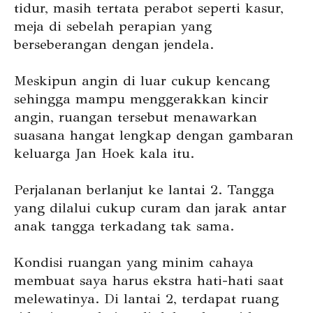
tidur, masih tertata perabot seperti kasur,
meja di sebelah perapian yang
berseberangan dengan jendela.
Meskipun angin di luar cukup kencang
sehingga mampu menggerakkan kincir
angin, ruangan tersebut menawarkan
suasana hangat lengkap dengan gambaran
keluarga Jan Hoek kala itu.
Perjalanan berlanjut ke lantai 2. Tangga
yang dilalui cukup curam dan jarak antar
anak tangga terkadang tak sama.
Kondisi ruangan yang minim cahaya
membuat saya harus ekstra hati-hati saat
melewatinya. Di lantai 2, terdapat ruang