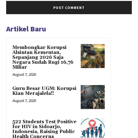
Artikel Baru
Membongkar Korupsi
Alsintan Kementan,
Sepanjang 2026 Saja
Negara Sudah Rugi 16,76
Miliar
August 7, 2026
Guru Besar UGM: Korupsi
Kian Merajalela!!
August 7, 2026
522 Students Test Positive
for HIV in Sidoarjo,
Indonesia, Raising Public
Health Concerns