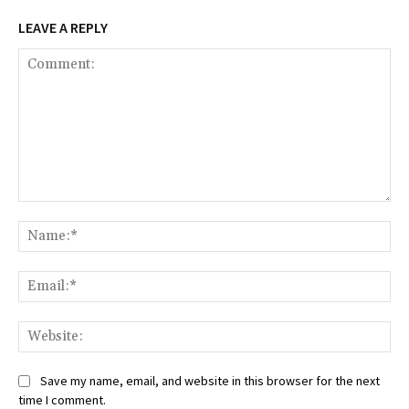
LEAVE A REPLY
Comment:
Na
Ema
Web
Save my name, email, and website in this browser for the next
time I comment.