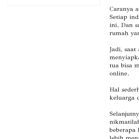
Caranya a
Setiap in
ini. Dan 
rumah yan
Jadi, saat
menyiapka
tua bisa m
online.
Hal sederh
keluarga 
Selanjutn
nikmatilah
beberapa 
lebih men