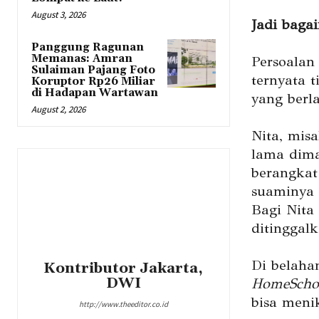
August 3, 2026
Jadi baga
Panggung Ragunan
Memanas: Amran
Persoalan
Sulaiman Pajang Foto
ternyata 
Koruptor Rp26 Miliar
di Hadapan Wartawan
yang berla
August 2, 2026
Nita, mis
lama dima
berangkat
suaminya 
Bagi Nita
ditinggalk
Di belaha
Kontributor Jakarta,
DWI
HomeScho
bisa meni
http://www.theeditor.co.id