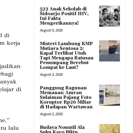
522 Anak Sekolah di
Sidoarjo Positif HIV,
Ini Fakta
Mengerikannya!
August 5, 2026
l di
m kerja
Misteri Lambung KMP
Mutiara Sentosa 2:
Kapal Terlihat Utuh
Tapi Mengapa Ratusan
Penumpang Berebut
jadikan
Lompat ke Laut?
rbagi
August 3, 2026
banyak
Panggung Ragunan
lajar di
Memanas: Amran
Sulaiman Pajang Foto
Koruptor Rp26 Miliar
di Hadapan Wartawan
August 2, 2026
ne,”
tu lalu
Budaya Nountil Ala
Suku Karo Bikin