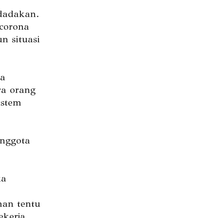
dadakan.
 corona
n situasi
sa
a orang
istem
anggota
ka
man tentu
ekerja