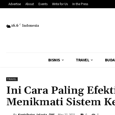
Advertise
About
Events
Write for Us
In the Press
16.6
C
Indonesia
BISNIS
TRAVEL
BUDA
TRAVEL
Ini Cara Paling Efekt
Menikmati Sistem K
By
Kontributor Jakarta, DWI
May 22, 2021
0
3