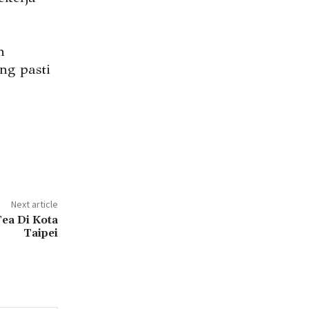
n
ng pasti
Next article
ea Di Kota
Taipei