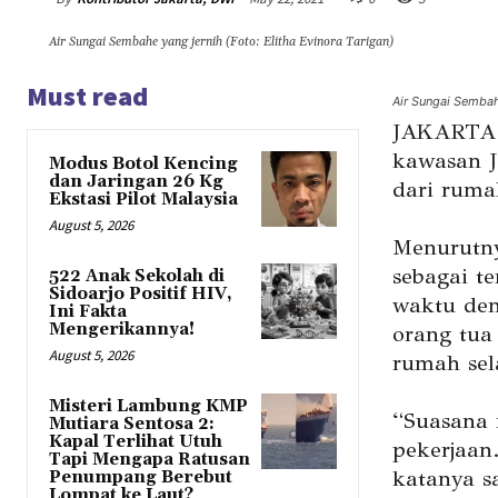
Air Sungai Sembahe yang jernih (Foto: Elitha Evinora Tarigan)
Must read
Air Sungai Sembah
JAKARTA –
kawasan J
Modus Botol Kencing
dan Jaringan 26 Kg
dari ruma
Ekstasi Pilot Malaysia
August 5, 2026
Menurutny
sebagai t
522 Anak Sekolah di
Sidoarjo Positif HIV,
waktu den
Ini Fakta
Mengerikannya!
orang tua
August 5, 2026
rumah sel
Misteri Lambung KMP
“Suasana
Mutiara Sentosa 2:
Kapal Terlihat Utuh
pekerjaan
Tapi Mengapa Ratusan
katanya s
Penumpang Berebut
Lompat ke Laut?