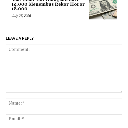
14.000 Menembus Rekor Horor
18.000
July 27, 2026
LEAVE A REPLY
Comment:
Na
Ema