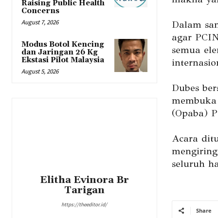
Raising Public Health
Concerns
August 7, 2026
Dalam sam
agar PCIN
Modus Botol Kencing
semua ele
dan Jaringan 26 Kg
Ekstasi Pilot Malaysia
internasio
August 5, 2026
Dubes ber
membuka r
(Opaba) P
Acara dit
mengiring
seluruh ha
Elitha Evinora Br
Tarigan
https://theeditor.id/
Share