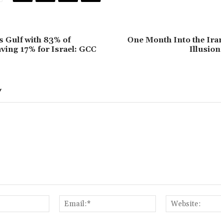
s Gulf with 83% of
One Month Into the Ira
aving 17% for Israel: GCC
Illusion
Y
Name:*
Email:*