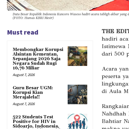
Duta Besar Republik Indonesia Kuncoro Waseso hadiri acara tabligh akbar yang
(FOTO: Humas KBRI Mesir)
Must read
THE EDI
hadiri ac
Istimewa 
Membongkar Korupsi
dari 500 p
Alsintan Kementan,
Sepanjang 2026 Saja
Negara Sudah Rugi
Acara yan
16,76 Miliar
August 7, 2026
peserta y
lingkunga
Guru Besar UGM:
di Aula Ma
Korupsi Kian
Merajalela!!
August 7, 2026
Rangkaian
Nahdhah P
522 Students Test
Bahtiar N
Positive for HIV in
Sidoarjo, Indonesia,
makna yan