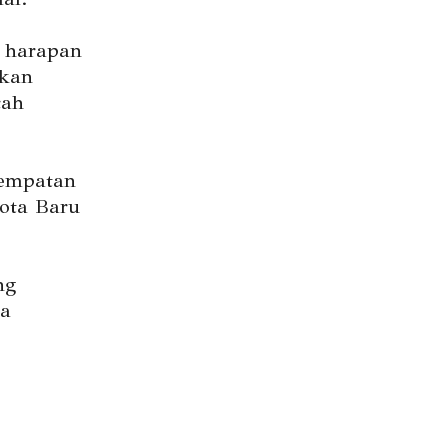
 harapan
tkan
cah
sempatan
ota Baru
ng
ra