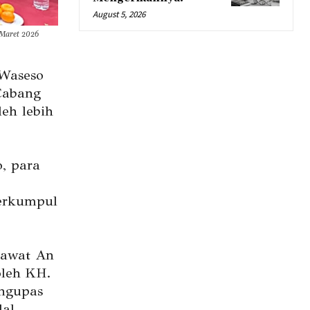
August 5, 2026
 Maret 2026
Waseso
Cabang
eh lebih
, para
berkumpul
lawat An
oleh KH.
ngupas
al.