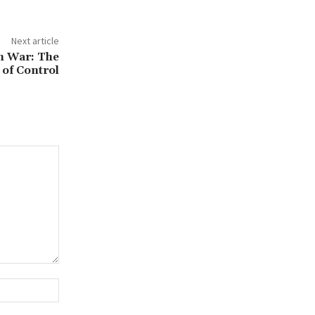
Next article
n War: The
 of Control
Website: