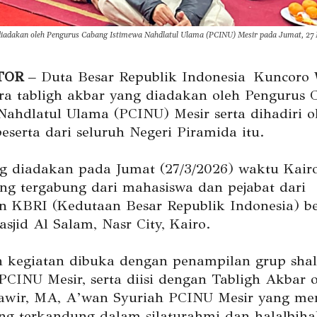
 diadakan oleh Pengurus Cabang Istimewa Nahdlatul Ulama (PCINU) Mesir pada Jumat, 27
TOR
– Duta Besar Republik Indonesia
Kuncoro 
ara tabligh akbar yang diadakan oleh Pengurus 
Nahdlatul Ulama (PCINU) Mesir serta dihadiri ol
eserta dari seluruh Negeri Piramida itu.
g diadakan pada Jumat (27/3/2026) waktu Kairo
ang tergabung dari mahasiswa dan pejabat dari
n KBRI (Kedutaan Besar Republik Indonesia) 
sjid Al Salam, Nasr City, Kairo.
 kegiatan dibuka dengan penampilan grup sha
CINU Mesir, serta diisi dengan Tabligh Akbar 
awir, MA, A’wan Syuriah PCINU Mesir yang me
g terkandung dalam silaturahmi dan halalbihal