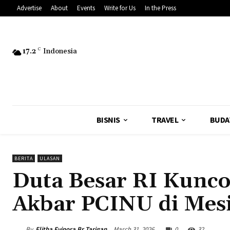
Advertise
About
Events
Write for Us
In the Press
17.2
C
Indonesia
BISNIS
TRAVEL
BUDA
BERITA
ULASAN
Duta Besar RI Kunco
Akbar PCINU di Mes
By
Elitha Evinora Br Tarigan
March 31, 2026
0
32