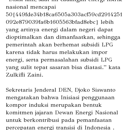
nasional mencapai
50{449fde34b18ca6505a303acf59cd2914251
092e879039fa6b1605563bfad8ebc} lebih
yang artinya energi dalam negeri dapat
dioptimalkan dan dimanfaatkan, sehingga
pemerintah akan berhemat subsidi LPG
karena tidak harus melakukan impor
energi, serta permasalahan subsidi LPG
yang sulit tepat sasaran bisa diatasi.” kata
Zulkifli Zaini.
Sekretaris Jenderal DEN, Djoko Siswanto
mengatakan bahwa Inisiasi penggunaan
kompor induksi merupakan bentuk
komitmen jajaran Dewan Energi Nasional
untuk berkontribusi pada pemanfaatan
percepatan energi transisi di Indonesia .