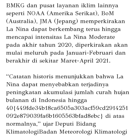
BMKG dan pusat layanan iklim lainnya
seperti NOAA (Amerika Serikat), BoM
(Australia), JMA (Jepang) memperkirakan
La Nina dapat berkembang terus hingga
mencapai intensitas La Nina Moderate
pada akhir tahun 2020, diperkirakan akan
mulai meluruh pada Januari-Februari dan
berakhir di sekitar Maret-April 2021.
“Catatan historis menunjukkan bahwa La
Nina dapat menyebabkan terjadinya
peningkatan akumulasi jumlah curah hujan
bulanan di Indonesia hingga
40{449fde34b18ca6505a303acf59cd2914251
092e879039fa6b1605563bfad8ebc} di atas
normalnya,” ujar
Deputi Bidang
KlimatologiBadan Meteorologi Klimatologi