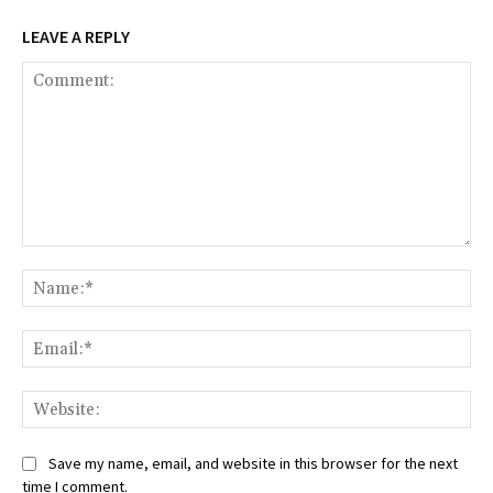
LEAVE A REPLY
Comment:
Na
Ema
Web
Save my name, email, and website in this browser for the next
time I comment.