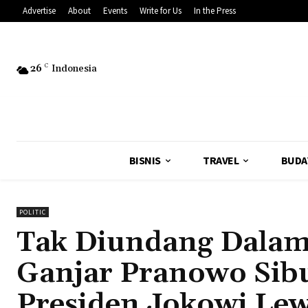
Advertise
About
Events
Write for Us
In the Press
26
C
Indonesia
BISNIS
TRAVEL
BUDA
POLITIC
Tak Diundang Dalam
Ganjar Pranowo Sib
Presiden Jokowi Le