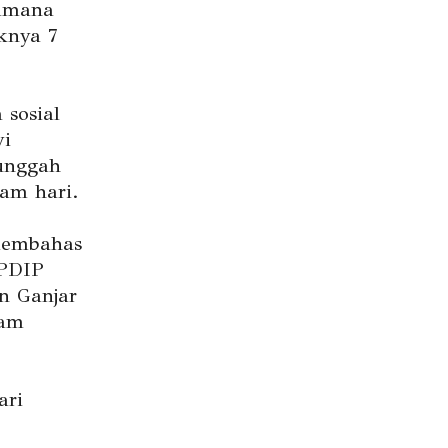
Dimana
knya 7
 sosial
wi
gunggah
am hari.
membahas
 PDIP
n Ganjar
iam
ari