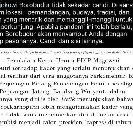
r Jawa Tengah Ganjar Pranowo di akun Instagramnya @ganjar_pranowo (Foto: THE E
– Penolakan Ketua Umum PDIP Megawati
utri terhadap kader yang terlalu menunjukkan d
ial terlihat dari cara anggotanya berkomentar. 
erjuangan Bidang Pemenangan Pemilu sekalig
Perjuangan Jateng, Bambang Wuryanto dalam
nnya yang dirilis oleh
Detik
menunjukkan bahw
Soekarnoputri lebih mengutamakan kader yan
an tidak sibuk memamerkan diri di media sosial
ambisi menjadi calon presiden (capres) di tahun