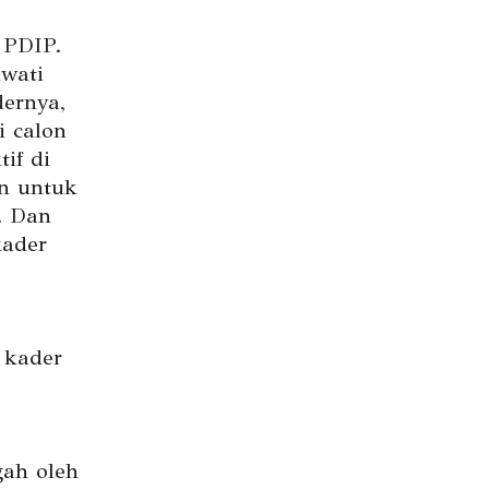
 PDIP.
awati
ernya,
 calon
if di
n untuk
. Dan
kader
 kader
ah oleh