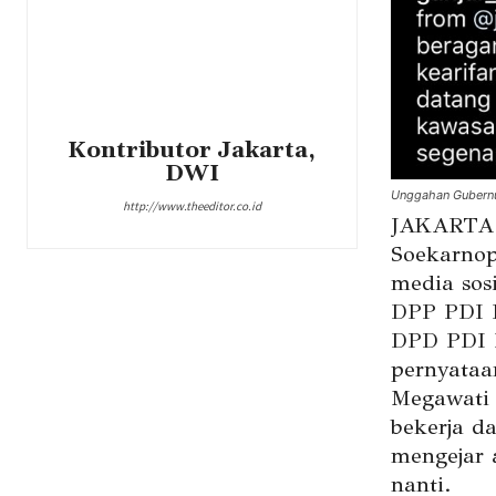
Kontributor Jakarta,
DWI
Unggahan Gubernu
http://www.theeditor.co.id
JAKARTA 
Soekarnop
media sos
DPP PDI P
DPD PDI 
pernyataa
Megawati 
bekerja d
mengejar 
nanti.