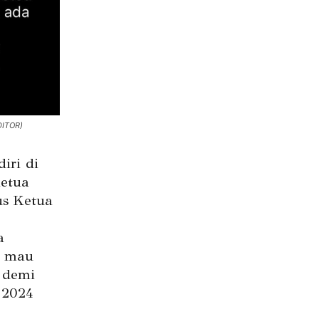
DITOR)
iri di
Ketua
us Ketua
a
g mau
 demi
 2024