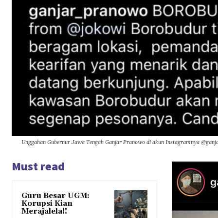
Unggahan Gubernur Jawa Tengah Ganjar Pranowo di akun Instagramnya @gan
Must read
Guru Besar UGM:
Korupsi Kian
Merajalela!!