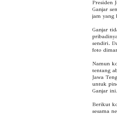
Presiden 
Ganjar se
jam yang l
Ganjar ti
pribadiny
sendiri. 
foto dima
Namun kom
tentang a
Jawa Teng
untuk pin
Ganjar ini
Berikut k
sesama net