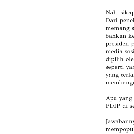
Nah, sikap
Dari pene
memang sa
bahkan ke
presiden p
media sos
dipilih o
seperti y
yang terla
membangun
Apa yang 
PDIP di s
Jawabanny
mempopul