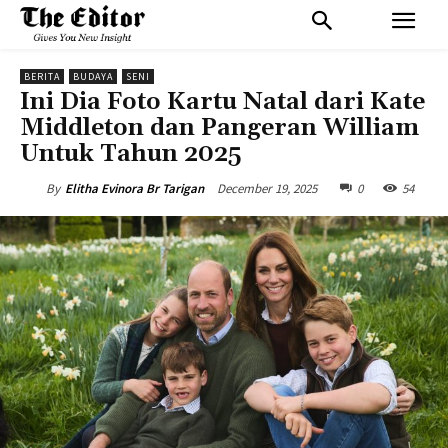
BERITA
BUDAYA
SENI
Ini Dia Foto Kartu Natal dari Kate
Middleton dan Pangeran William
Untuk Tahun 2025
December 19, 2025
0
54
By
Elitha Evinora Br Tarigan