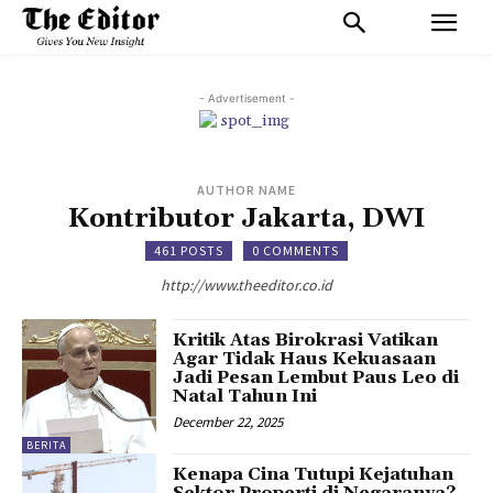
- Advertisement -
AUTHOR NAME
Kontributor Jakarta, DWI
461 POSTS
0 COMMENTS
http://www.theeditor.co.id
Kritik Atas Birokrasi Vatikan
Agar Tidak Haus Kekuasaan
Jadi Pesan Lembut Paus Leo di
Natal Tahun Ini
December 22, 2025
BERITA
Kenapa Cina Tutupi Kejatuhan
Sektor Properti di Negaranya?