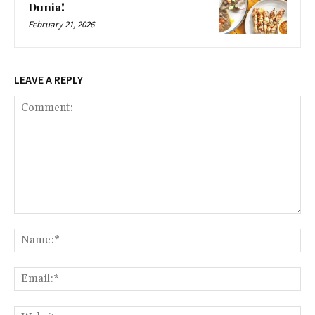
Dunia!
February 21, 2026
LEAVE A REPLY
Comment:
Na
Ema
Web