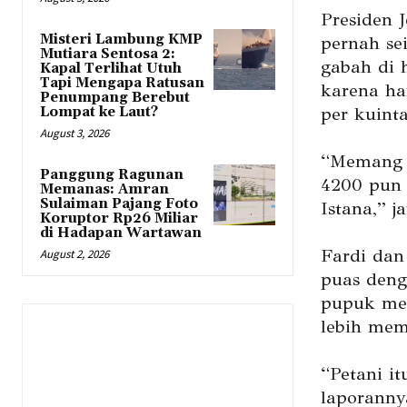
Presiden 
Misteri Lambung KMP
pernah se
Mutiara Sentosa 2:
gabah di 
Kapal Terlihat Utuh
Tapi Mengapa Ratusan
karena h
Penumpang Berebut
per kuinta
Lompat ke Laut?
August 3, 2026
“Memang b
Panggung Ragunan
4200 pun 
Memanas: Amran
Sulaiman Pajang Foto
Istana,” j
Koruptor Rp26 Miliar
di Hadapan Wartawan
Fardi dan
August 2, 2026
puas deng
pupuk me
lebih mem
“Petani i
laporanny