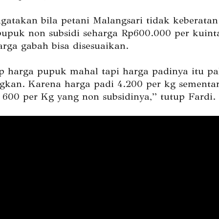
gatakan bila petani Malangsari tidak keberatan
upuk non subsidi seharga Rp600.000 per kuint
arga gabah bisa disesuaikan.
p harga pupuk mahal tapi harga padinya itu p
gkan. Karena harga padi 4.200 per kg sementa
600 per Kg yang non subsidinya,” tutup Fardi.