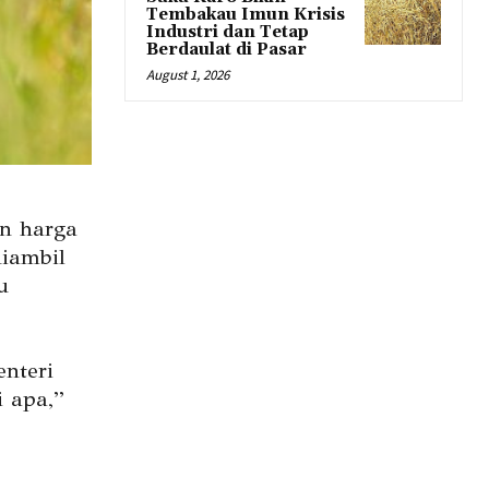
Tembakau Imun Krisis
Industri dan Tetap
Berdaulat di Pasar
August 1, 2026
n harga
diambil
u
nteri
i apa,”