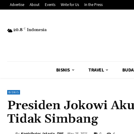
Advertise
About
Events
Write for Us
In the Press
20.8
C
Indonesia
BISNIS
TRAVEL
BUDA
BISNIS
Presiden Jokowi Ak
Tidak Simbang
By
Kontributor Jakarta, DWI
May 25, 2021
0
4