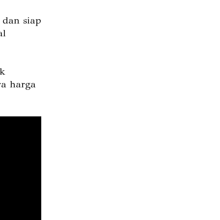
 dan siap
al
ak
ra harga