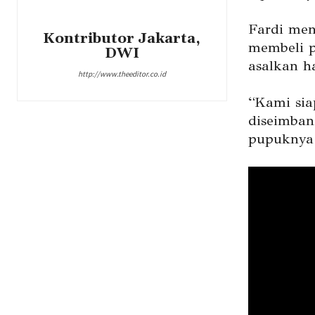
Fardi men
Kontributor Jakarta,
membeli p
DWI
asalkan h
http://www.theeditor.co.id
“Kami sia
diseimban
pupuknya 