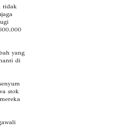
 tidak
njaga
ugi
600.000
abah yang
nanti di
rsenyum
wa stok
 mereka
gawali