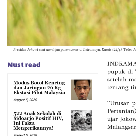
Presiden Jokowi saat meninjau panen beras di Indramayu, Kamis (22/4) (Foto: J
Must read
INDRAMAY
pupuk di 
setelah m
Modus Botol Kencing
tentang t
dan Jaringan 26 Kg
Ekstasi Pilot Malaysia
August 5, 2026
“Urusan p
Pertanian)
522 Anak Sekolah di
ujar Joko
Sidoarjo Positif HIV,
Ini Fakta
Malangsar
Mengerikannya!
August 5, 2026