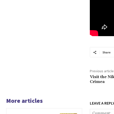
Share
Previous article
Visit the Ni
Crimea
More articles
LEAVE A REPL