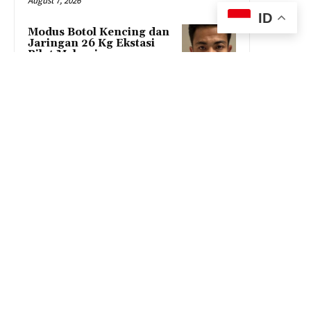
August 7, 2026
ID
Modus Botol Kencing dan
Jaringan 26 Kg Ekstasi
Pilot Malaysia
August 5, 2026
522 Anak Sekolah di
Sidoarjo Positif HIV, Ini
Fakta Mengerikannya!
August 5, 2026
© theeditor.id @2021