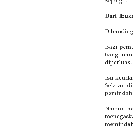
Sejong”.
Dari Ibuk
Dibanding
Bagi peme
bangunan 
diperluas.
Isu ketid
Selatan d
pemindaha
Namun hal
menegask
memindahk