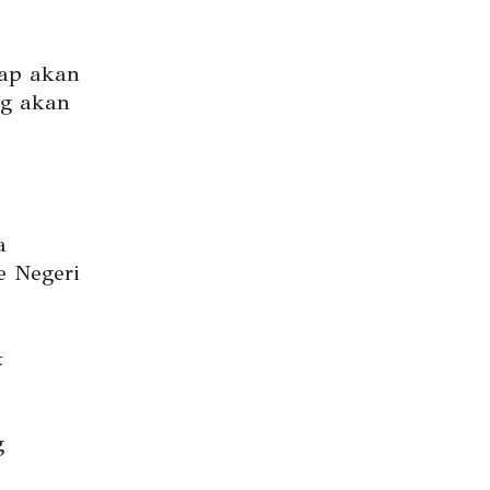
tap akan
ng akan
a
e Negeri
t
g