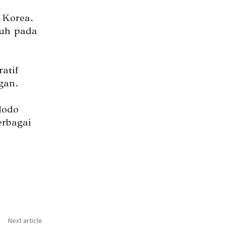
 Korea.
ruh pada
atif
gan.
dodo
rbagai
Next article