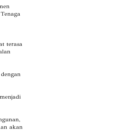
emen
 Tenaga
t terasa
alan
 dengan
 menjadi
angunan,
han akan