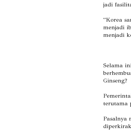
jadi fasil
“Korea sa
menjadi i
menjadi ko
Selama in
berhembus 
Ginseng?
Pemerinta
terutama 
Pasalnya 
diperkira