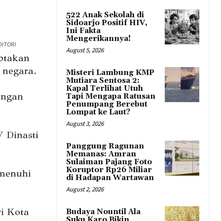
522 Anak Sekolah di
Sidoarjo Positif HIV,
Ini Fakta
Mengerikannya!
EDITOR)
August 5, 2026
ptakan
 negara.
Misteri Lambung KMP
Mutiara Sentosa 2:
Kapal Terlihat Utuh
engan
Tapi Mengapa Ratusan
Penumpang Berebut
Lompat ke Laut?
August 3, 2026
V Dinasti
Panggung Ragunan
Memanas: Amran
Sulaiman Pajang Foto
Koruptor Rp26 Miliar
menuhi
di Hadapan Wartawan
August 2, 2026
i Kota
Budaya Nountil Ala
Suku Karo Bikin