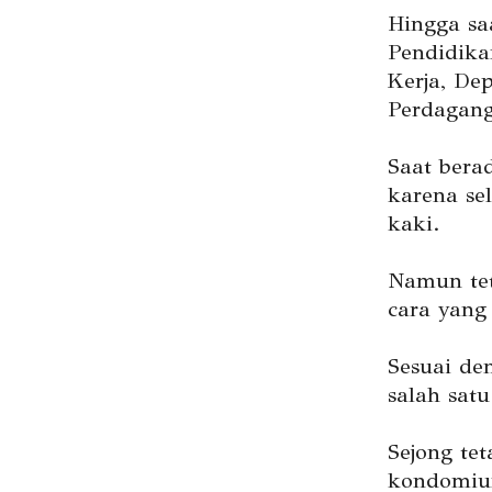
Hingga sa
Pendidika
Kerja, De
Perdagang
Saat bera
karena se
kaki.
Namun tet
cara yang
Sesuai de
salah sat
Sejong te
kondomium