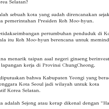
orea Selatan?
alah sebuah kota yang sudah direncanakan seja
ra pemerintahan Presiden Roh Moo-hyun.
etidakseimbangan pertumbuhan penduduk di K
kala itu Roh Moo-hyun berencana untuk memin
ana menarik taipan asal negeri ginseng berinves
apangan kerja di Provinsi ChungCheong.
diputuskan bahwa Kabupaten Yeongi yang bera
enggara Kota Seoul jadi wilayah untuk kota
tif Korea Selatan.
a adalah Sejong atau kerap dikenal dengan “H