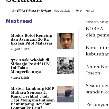
By
Elitha Evinora Br Tarigan
May 22, 2021
0
11
Must read
Salah satu patung 
KOREA – M
oleh peme
Modus Botol Kencing
dan Jaringan 26 Kg
Ekstasi Pilot Malaysia
Kota ini 
August 5, 2026
kebutuhan
522 Anak Sekolah di
Sidoarjo Positif HIV,
Nama Kota 
Ini Fakta
Mengerikannya!
Joseon.
August 5, 2026
Sesuai d
Misteri Lambung KMP
standar ko
Mutiara Sentosa 2:
Kapal Terlihat Utuh
Tapi Mengapa Ratusan
Pertanyaa
Penumpang Berebut
Lompat ke Laut?