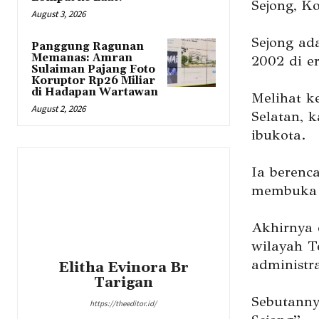
Sejong, K
August 3, 2026
Sejong ad
Panggung Ragunan
Memanas: Amran
2002 di e
Sulaiman Pajang Foto
Koruptor Rp26 Miliar
di Hadapan Wartawan
Melihat k
August 2, 2026
Selatan, 
ibukota.
Ia berenc
membuka l
Akhirnya 
wilayah T
administra
Elitha Evinora Br
Tarigan
Sebutanny
https://theeditor.id/