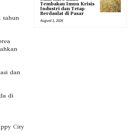
Tembakau Imun Krisis
Industri dan Tetap
Berdaulat di Pasar
k tahun
August 1, 2026
orea
dahkan
tasi dan
da di
appy City