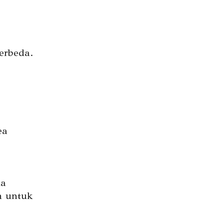
erbeda.
ea
ka
n untuk