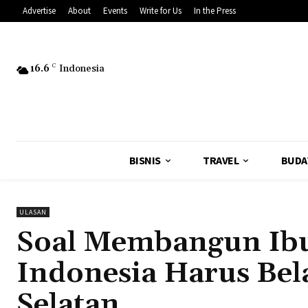
Advertise
About
Events
Write for Us
In the Press
16.6
C
Indonesia
BISNIS
TRAVEL
BUDA
ULASAN
Soal Membangun Ibu
Indonesia Harus Bela
Selatan