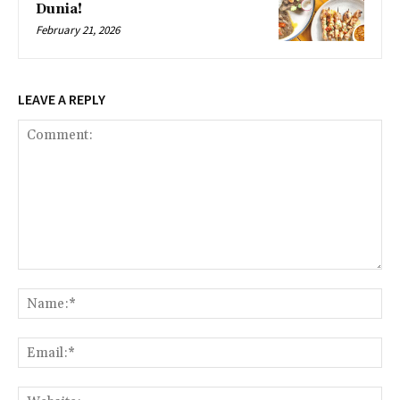
Dunia!
February 21, 2026
LEAVE A REPLY
Comment:
Na
Ema
Web